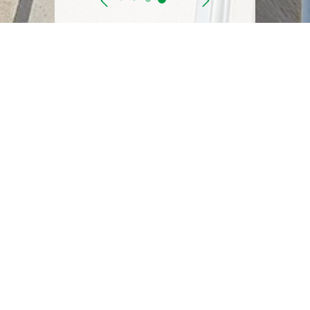
السابق
التالي
تاريخ البدء
يونيو 2007
الحاله
مكتمل
الموقع
6 أكتوبر – الشيخ زايد – العبور – بدر – الشروق – القاهرة الجديدة – 15 مايو ,
مصر
العميل
الشركة القابضة لمياه الشرب والصرف الصحي
وصف موجز
استلزم هذا المشروع وضع خطة رئيسية شاملة لأنظمة المياه
والصرف الصحي في المدن الجديدة المحيطة بالقاهرة الكبرى،