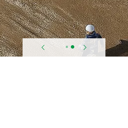
السابق
التالي
وصف موجز
عن طريق الضخ المباشر من محطة ضخ مدينة زايد الجديدة (S
ة:
7.7 مليون جالون إمبراطوري يوميًا إلى محطات الضخ ال
إعادة تأهيل البنية التحتية (ASRP)، ويتم 
ت الوسيطة (IVS).