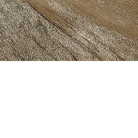
يهدف المشروع إلى نقل تدفق إجمالي قدره 49.8 مليون جالون إمبراطوري يوميًا (MIGD)
NMZP) عبر خطوط أنابيب
ثانوية (SPSs) التابعة لمشروع
نقلها عبر خطي أنابيب DN900 متصلين بمحطة
2.7 مليون جالون إمبراطوري يوميًا إلى محطة معالجة مياه الصرف الصحي (STF) في