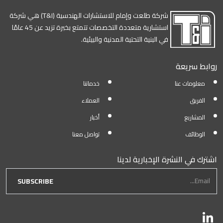
شركة طلعت وإمام للاستشارات الهندسية (T&I) هي شركة
استشارية متعددة التخصصات تتمتع بخبرة تزيد عن 45 عامًا
في البنية التحتية المدنية والبيئية.
روابط سريعة
معلومات عنا
خدماتنا
الفريق
العملاء
المشاريع
أخبار
الوظائف
تواصل معنا
اشترك في النشرة الإخبارية لدينا
newsletter form
Email...
SUBSCRIBE
تابعنا