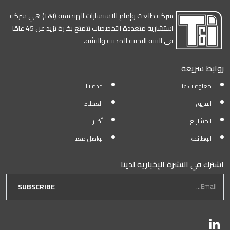
شركة طلعت وإمام للاستشارات الهندسية (T&I) هي شركة
استشارية متعددة التخصصات تتمتع بخبرة تزيد عن 45 عامًا
في البنية التحتية المدنية والبيئية.
روابط سريعة
معلومات عنا
خدماتنا
الفريق
العملاء
المشاريع
أخبار
الوظائف
تواصل معنا
اشترك في النشرة الإخبارية لدينا
newsletter form
Email...
SUBSCRIBE
تابعنا