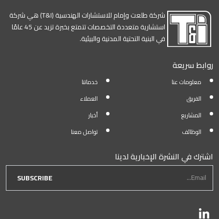
شركة طلعت وإمام للاستشارات الهندسية (T&I) هي شركة
استشارية متعددة التخصصات تتمتع بخبرة تزيد عن 45 عامًا
في البنية التحتية المدنية والبيئية.
روابط سريعة
معلومات عنا
خدماتنا
الفريق
العملاء
المشاريع
أخبار
الوظائف
تواصل معنا
اشترك في النشرة الإخبارية لدينا
newsletter form
Email...
SUBSCRIBE
تابعنا